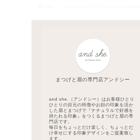
HOME
daiyoujo_logo2201_ol@2x-min-1-e166494
まつげと眉の専門店アンドシー
and she.（アンドシー）はお客様ひとり
ひとりの目元の特徴やお顔の印象を活か
した眉とまつげで『ナチュラルで好感を
持たれる印象』をつくるまつげと眉の専
門店です。
毎日をちょっとだけ楽しく、ちょっとだ
け幸せにする印象デザインをご提案致し
ます。